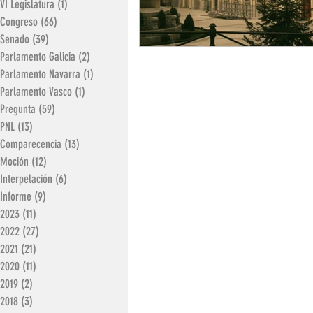
VI Legislatura
(1)
1 entrada
Congreso
(66)
66 entradas
Senado
(39)
39 entradas
Parlamento Galicia
(2)
2 entradas
Parlamento Navarra
(1)
1 entrada
Parlamento Vasco
(1)
1 entrada
Pregunta
(59)
59 entradas
PNL
(13)
13 entradas
Comparecencia
(13)
13 entradas
Moción
(12)
12 entradas
Interpelación
(6)
6 entradas
Informe
(9)
9 entradas
2023
(11)
11 entradas
2022
(27)
27 entradas
2021
(21)
21 entradas
2020
(11)
11 entradas
2019
(2)
2 entradas
2018
(3)
3 entradas