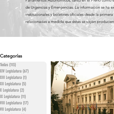
Parlamentos Autonómicos, tanto en el Pleno como en
de Urgencias y Emergencias. La información se ha ext
institucionales y boletines oficiales desde la primer
relacionadas a medida que éstas se vayan producien
Categorías
Todas
(113)
113 entradas
XIV Legislatura
(67)
67 entradas
XIII Legislatura
(1)
1 entrada
XII Legislatura
(5)
5 entradas
X Legislatura
(2)
2 entradas
IX Legislatura
(11)
11 entradas
VIII Legislatura
(17)
17 entradas
VII Legislatura
(4)
4 entradas