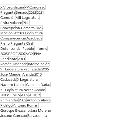
XIV Legislatura
PP
Congreso
Pregunta
Senado
2022
2021
Comisión
VIII Legislatura
Elvira Velasco
PNL
Concepción Gamarra
2023
Moción
2020
IX Legislatura
Comparecencia
Aprobada
Pleno
Pregunta Oral
Defensor del Pueblo
Informe
2005
PSOE
2007
VOX
PNV
Pendiente
2011
Román Jasanada
Interpelación
VII Legislatura
Rechazada
2006
José Manuel Aranda
2018
Caducada
X Legislatura
Navarro Lacoba
Carolina Darias
XII Legislatura
Nerea Ahedo
2008
SEMES
2009
2010
Cs
Enmiendas
2002
Antonio Alarcó
Fidalgo
Antonio Román
Gorospe Elezcano
Jara Moreno
Josune Gorospe
Salvador Illa